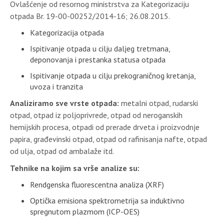
Ovlašćenje od resornog ministrstva za Kategorizaciju
otpada Br. 19-00-00252/2014-16; 26.08.2015.
Kategorizacija otpada
Ispitivanje otpada u cilju daljeg tretmana,
deponovanja i prestanka statusa otpada
Ispitivanje otpada u cilju prekograničnog kretanja,
uvoza i tranzita
Analiziramo sve vrste otpada:
metalni otpad, rudarski
otpad, otpad iz poljoprivrede, otpad od neroganskih
hemijskih procesa, otpadi od prerade drveta i proizvodnje
papira, građevinski otpad, otpad od rafinisanja nafte, otpad
od ulja, otpad od ambalaže itd.
Tehnike na kojim sa vrše analize su:
Rendgenska fluorescentna analiza (XRF)
Optička emisiona spektrometrija sa induktivno
spregnutom plazmom (ICP-OES)