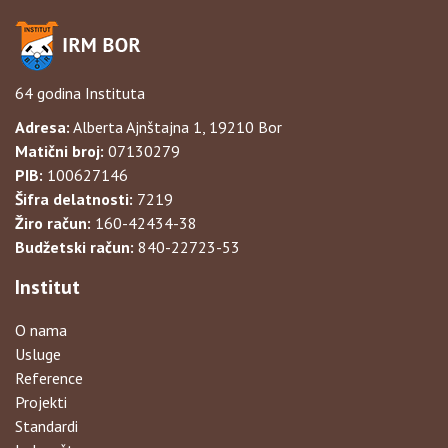
64 godina Instituta
Adresa:
Alberta Ajnštajna 1, 19210 Bor
Matični broj:
07130279
PIB:
100627146
Šifra delatnosti:
7219
Žiro račun:
160-42434-38
Budžetski račun:
840-22723-53
Institut
O nama
Usluge
Reference
Projekti
Standardi