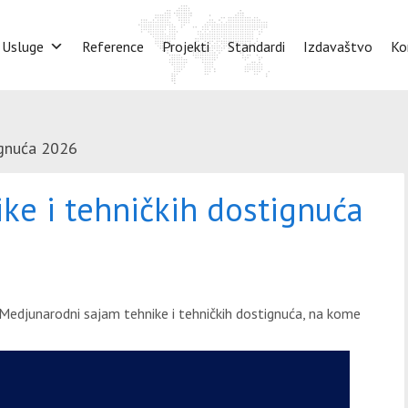
Usluge
Reference
Projekti
Standardi
Izdavaštvo
Ko
tignuća 2026
ike i tehničkih dostignuća
Medjunarodni sajam tehnike i tehničkih dostignuća, na kome