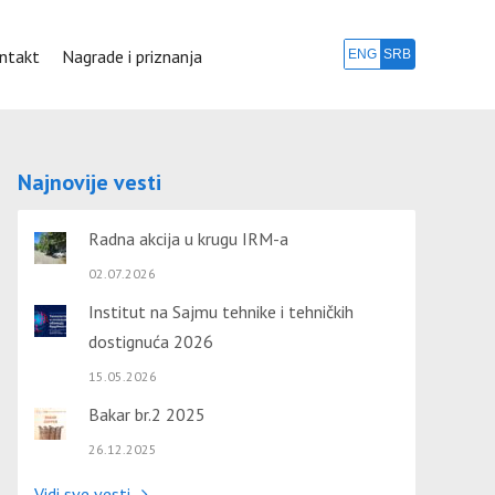
ntakt
Nagrade i priznanja
ENG
SRB
Najnovije vesti
Radna akcija u krugu IRM-a
02.07.2026
Institut na Sajmu tehnike i tehničkih
dostignuća 2026
15.05.2026
Bakar br.2 2025
26.12.2025
Vidi sve vesti