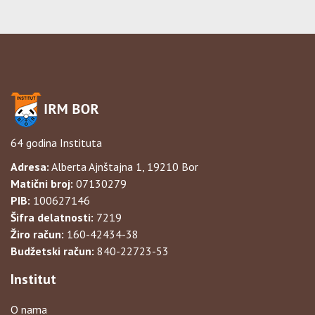
64 godina Instituta
Adresa:
Alberta Ajnštajna 1, 19210 Bor
Matični broj:
07130279
PIB:
100627146
Šifra delatnosti:
7219
Žiro račun:
160-42434-38
Budžetski račun:
840-22723-53
Institut
O nama