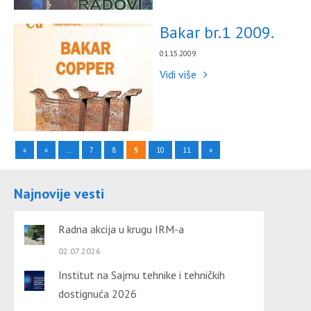
Bakar br.1 2009.
01.15.2009
Vidi više
«
«
...
7
8
9
10
11
»
Najnovije vesti
Radna akcija u krugu IRM-a
02.07.2026
Institut na Sajmu tehnike i tehničkih
dostignuća 2026