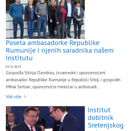
Poseta ambasadorke Republike
Rumunije i njenih saradnika našem
Institutu
03.15.2023
Gospođa Silvija Davidoiu, izvanredni i opunomoćeni
ambasador Republike Rumunije u Republici Srbiji, i gospodin
Mihai Serban, opunomoćni ministar u ambasadi...
Vidi više
Institut
dobitnik
Sretenjskog