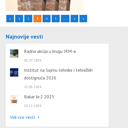
«
1
2
3
4
5
...
»
»
Najnovije vesti
Radna akcija u krugu IRM-a
02.07.2026
Institut na Sajmu tehnike i tehničkih
dostignuća 2026
15.05.2026
Bakar br.2 2025
26.12.2025
Vidi sve vesti