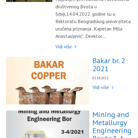
društvenog života u
Srbiji,14.04.2022. godine su u
Rektoratu Beogradskog univerziteta
uručena priznanja „Kapetan Miša
Anastasijević“. Direktor...
Vidi više
Bakar br. 2
2021
02.18.2022
Vidi više
Mining and
Metallurgy
Engineering