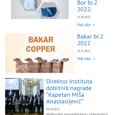
Bor br.2
2022.
12.30.2022
Vidi više
Bakar br.2
2022
12.15.2022
Vidi više
Direktor Instituta
dobitnik nagrade
“Kapetan Miša
Anastasijević“
04.19.2022
Najboljim privrednicima i učesnicima