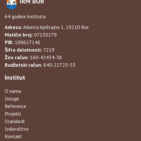
64 godina Instituta
Adresa:
Alberta Ajnštajna 1, 19210 Bor
Matični broj:
07130279
PIB:
100627146
Šifra delatnosti:
7219
Žiro račun:
160-42434-38
Budžetski račun:
840-22723-53
Institut
O nama
Usluge
Reference
Projekti
Standardi
Izdavaštvo
Kontakt