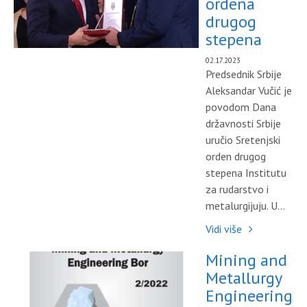
ordena
drugog
stepena
02.17.2023
Predsednik Srbije
Aleksandar Vučić je
povodom Dana
državnosti Srbije
uručio Sretenjski
orden drugog
stepena Institutu
za rudarstvo i
metalurgijuju. U...
Vidi više
Mining and
Metallurgy
Engineering